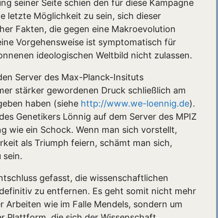
ung seiner Seite schien den für diese Kampagne
 letzte Möglichkeit zu sein, sich dieser
er Fakten, die gegen eine Makroevolution
eine Vorgehensweise ist symptomatisch für
onnenen ideologischen Weltbild nicht zulassen.
r den Server des Max-Planck-Insituts
mmer stärker gewordenen Druck schließlich am
geben haben (siehe
http://www.we-loennig.de
).
 des Genetikers Lönnig auf dem Server des MPIZ
ng wie ein Schock. Wenn man sich vorstellt,
rkeit als Triumph feiern, schämt man sich,
 sein.
tschluss gefasst, die wissenschaftlichen
efinitiv zu entfernen. Es geht somit nicht mehr
er Arbeiten wie im Falle Mendels, sondern um
er Plattform, die sich der Wissenschaft