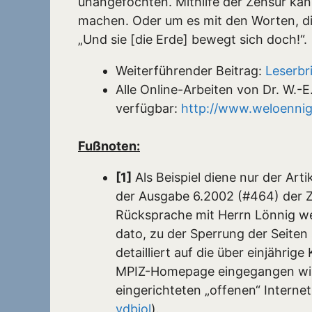
unangefochten. Mithilfe der Zensur ka
machen. Oder um es mit den Worten, di
„Und sie [die Erde] bewegt sich doch!“.
Weiterführender Beitrag:
Leserbr
Alle Online-Arbeiten von Dr. W.-E
verfügbar:
http://www.weloennig.
Fußnoten:
[1]
Als Beispiel diene nur der Arti
der Ausgabe 6.2002 (#464) der Z
Rücksprache mit Herrn Lönnig we
dato, zu der Sperrung der Seiten 
detailliert auf die über einjähr
MPIZ-Homepage eingegangen wird 
eingerichteten „offenen“ Intern
vdbiol
).