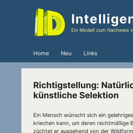
Zum
Inhalt
Intellige
springen
Ein Modell zum Nachweis vo
Home
Neu
Links
Richtigstellung: Natürli
künstliche Selektion
Ein Mensch wünscht sich ein gelehriges
kriechen kann, um deren rechtmäßige B
züchtet er ausgehend von der Wildform 